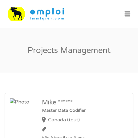
Me
Projects Management
Mike ******
Master Data Codifier
Canada (tout)
Mis à jour il y a 9 ans