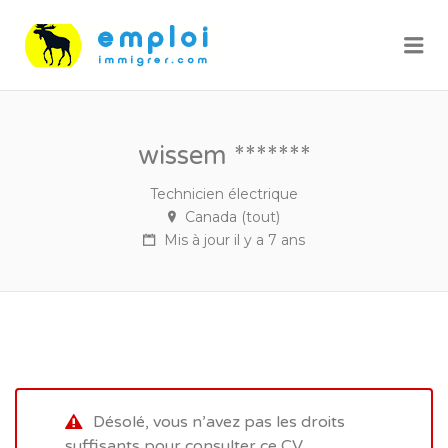
Me
wissem *******
Technicien électrique
Canada (tout)
Mis à jour il y a 7 ans
Désolé, vous n’avez pas les droits
suffisants pour consulter ce CV.