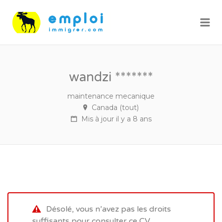
Me
wandzi *******
maintenance mecanique
Canada (tout)
Mis à jour il y a 8 ans
Désolé, vous n’avez pas les droits
suffisants pour consulter ce CV.