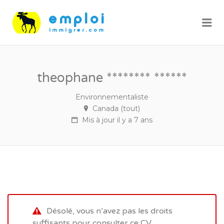
Me
theophane ******** ******
Environnementaliste
Canada (tout)
Mis à jour il y a 7 ans
Désolé, vous n’avez pas les droits
suffisants pour consulter ce CV.