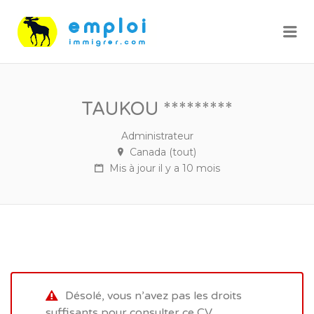
Me
TAUKOU *********
Administrateur
Canada (tout)
Mis à jour il y a 10 mois
Désolé, vous n’avez pas les droits
suffisants pour consulter ce CV.