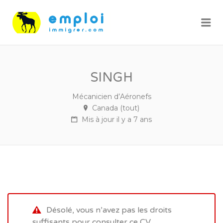
Me
SINGH
Mécanicien d’Aéronefs
Canada (tout)
Mis à jour il y a 7 ans
Désolé, vous n’avez pas les droits
suffisants pour consulter ce CV.