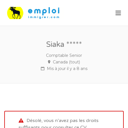
Me
Siaka *****
Comptable Senior
Canada (tout)
Mis à jour il y a 8 ans
Désolé, vous n’avez pas les droits
suffisants pour consulter ce CV.