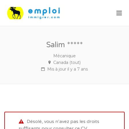
Me
Salim *****
Mécanique
Canada (tout)
Mis à jour il y a 7 ans
Désolé, vous n’avez pas les droits
suffisants pour consulter ce CV.