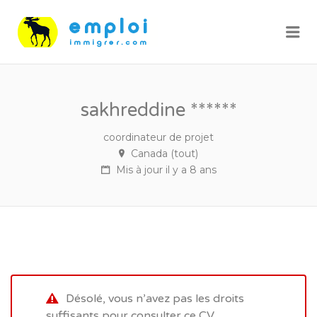
Me
sakhreddine ******
coordinateur de projet
Canada (tout)
Mis à jour il y a 8 ans
Désolé, vous n’avez pas les droits
suffisants pour consulter ce CV.