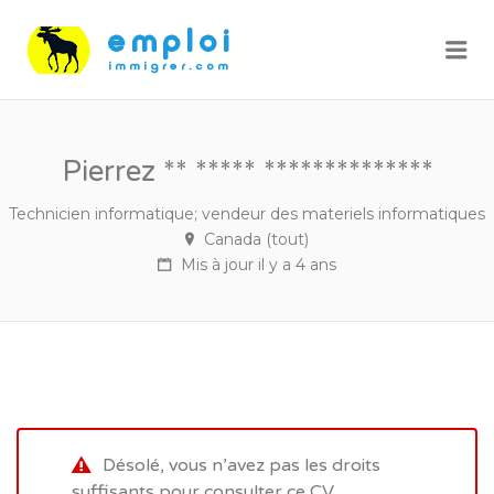
Me
Pierrez ** ***** **************
Technicien informatique; vendeur des materiels informatiques
Canada (tout)
Mis à jour il y a 4 ans
Désolé, vous n’avez pas les droits
suffisants pour consulter ce CV.