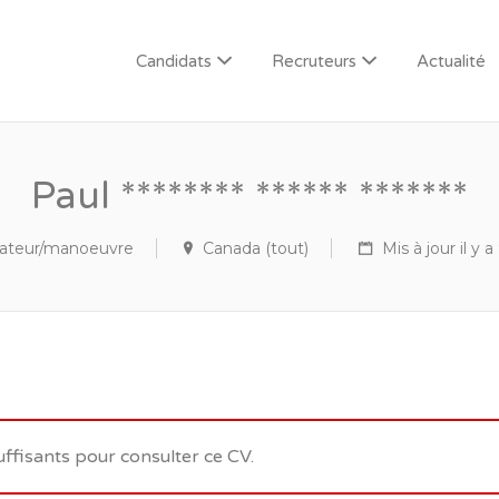
Candidats
Recruteurs
Actualité
Paul ******** ****** *******
ateur/manoeuvre
Canada (tout)
Mis à jour il y a
uffisants pour consulter ce CV.