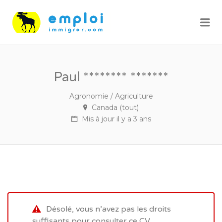
Me
Paul ******** *******
Agronomie / Agriculture
Canada (tout)
Mis à jour il y a 3 ans
Désolé, vous n’avez pas les droits
suffisants pour consulter ce CV.