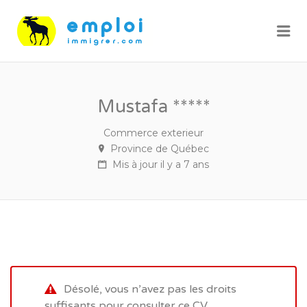
Me
Mustafa *****
Commerce exterieur
Province de Québec
Mis à jour il y a 7 ans
Désolé, vous n’avez pas les droits
suffisants pour consulter ce CV.