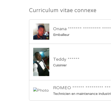
Curriculum vitae connexe
Onana ******* ********* ****
Emballeur
Teddy ******
Cuisinier
ROMEO ****** ********* ***
Technicien en maintenance industrie