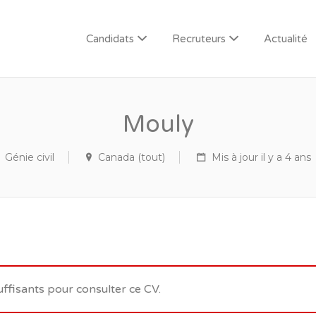
Candidats
Recruteurs
Actualité
Mouly
Génie civil
Canada (tout)
Mis à jour il y a 4 ans
uffisants pour consulter ce CV.