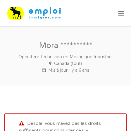
Me
Mora **********
Operateur Technicien en Mecanique Industriel
Canada (tout)
Mis à jour il y a 6 ans
Désolé, vous n’avez pas les droits
suffisants pour consulter ce CV.