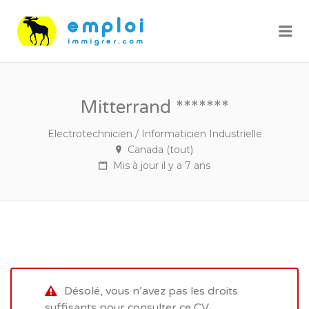
Me
Mitterrand *******
Electrotechnicien / Informaticien Industrielle
Canada (tout)
Mis à jour il y a 7 ans
Désolé, vous n’avez pas les droits
suffisants pour consulter ce CV.