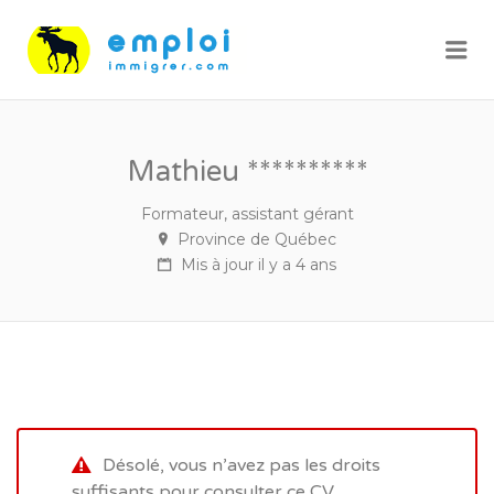
Me
Mathieu **********
Formateur, assistant gérant
Province de Québec
Mis à jour il y a 4 ans
Désolé, vous n’avez pas les droits
suffisants pour consulter ce CV.