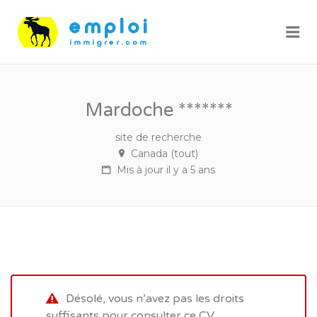
Me
Mardoche *******
site de recherche
Canada (tout)
Mis à jour il y a 5 ans
Désolé, vous n’avez pas les droits
suffisants pour consulter ce CV.