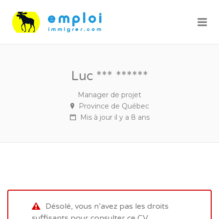
Me
Luc *** ******
Manager de projet
Province de Québec
Mis à jour il y a 8 ans
Désolé, vous n’avez pas les droits
suffisants pour consulter ce CV.