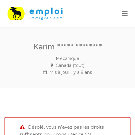
Me
Karim ***** ********
Mécanique
Canada (tout)
Mis à jour il y a 9 ans
Désolé, vous n’avez pas les droits
suffisants pour consulter ce CV.