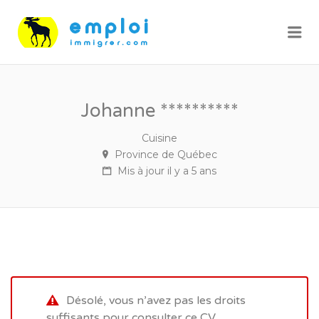
Me
Johanne **********
Cuisine
Province de Québec
Mis à jour il y a 5 ans
Désolé, vous n’avez pas les droits
suffisants pour consulter ce CV.