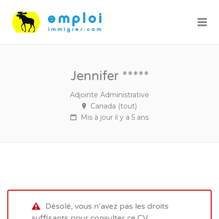
Me
Jennifer *****
Adjointe Administrative
Canada (tout)
Mis à jour il y a 5 ans
Désolé, vous n’avez pas les droits
suffisants pour consulter ce CV.