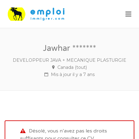
Me
Jawhar *******
DEVELOPPEUR JAVA + MECANIQUE PLASTURGIE
Canada (tout)
Mis à jour il y a 7 ans
Désolé, vous n’avez pas les droits
suffisants pour consulter ce CV.