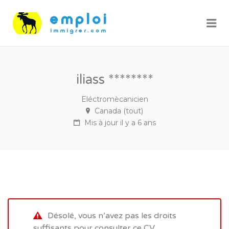
Me
iliass ********
Eléctromècanicien
Canada (tout)
Mis à jour il y a 6 ans
Désolé, vous n’avez pas les droits
suffisants pour consulter ce CV.