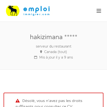
Me
hakizimana *****
serveur du restaurant
Canada (tout)
Mis à jour il y a 9 ans
Désolé, vous n’avez pas les droits
suffisants pour consulter ce CV.