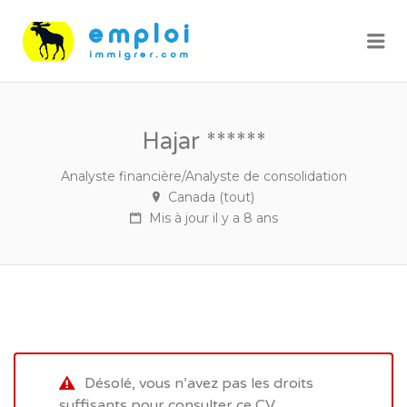
Me
Hajar ******
Analyste financière/Analyste de consolidation
Canada (tout)
Mis à jour il y a 8 ans
Désolé, vous n’avez pas les droits
suffisants pour consulter ce CV.