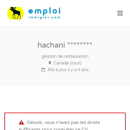
Me
hachani ********
gestion de restauration
Canada (tout)
Mis à jour il y a 4 ans
Désolé, vous n’avez pas les droits
suffisants pour consulter ce CV.