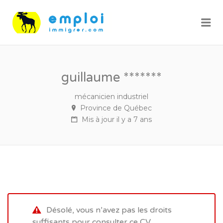
Me
guillaume *******
mécanicien industriel
Province de Québec
Mis à jour il y a 7 ans
Désolé, vous n’avez pas les droits
suffisants pour consulter ce CV.