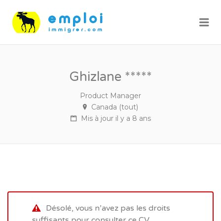
Me
Ghizlane *****
Product Manager
Canada (tout)
Mis à jour il y a 8 ans
Désolé, vous n’avez pas les droits
suffisants pour consulter ce CV.