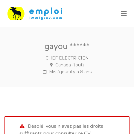
Me
gayou ******
CHEF ELECTRICIEN
Canada (tout)
Mis à jour il y a 8 ans
Désolé, vous n’avez pas les droits
suffisants pour consulter ce CV.