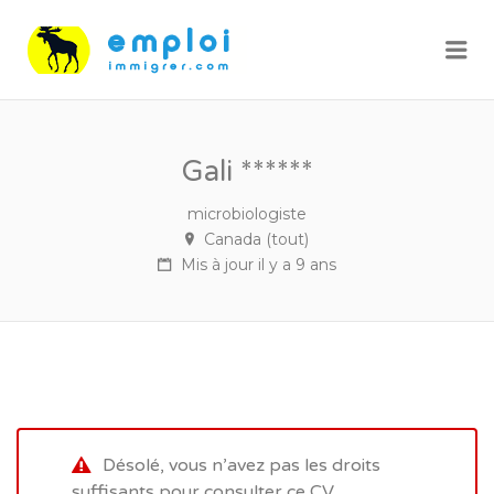
Me
Gali ******
microbiologiste
Canada (tout)
Mis à jour il y a 9 ans
Désolé, vous n’avez pas les droits
suffisants pour consulter ce CV.