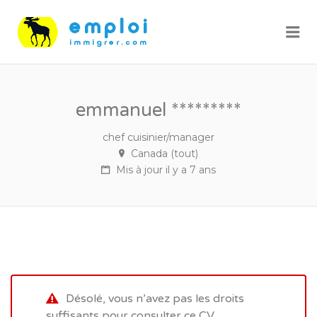
Me
emmanuel *********
chef cuisinier/manager
Canada (tout)
Mis à jour il y a 7 ans
Désolé, vous n’avez pas les droits
suffisants pour consulter ce CV.