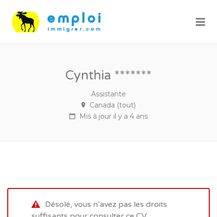
Me
Cynthia *******
Assistante
Canada (tout)
Mis à jour il y a 4 ans
Désolé, vous n’avez pas les droits
suffisants pour consulter ce CV.