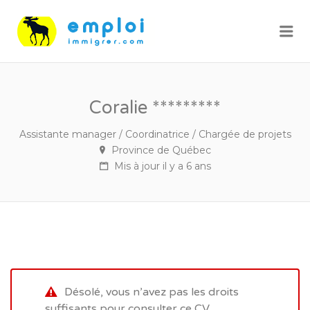
Me
Coralie *********
Assistante manager / Coordinatrice / Chargée de projets
Province de Québec
Mis à jour il y a 6 ans
Désolé, vous n’avez pas les droits
suffisants pour consulter ce CV.