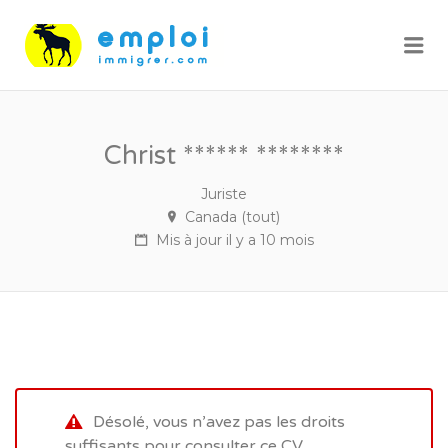
Me
Christ ****** ********
Juriste
Canada (tout)
Mis à jour il y a 10 mois
Désolé, vous n’avez pas les droits
suffisants pour consulter ce CV.