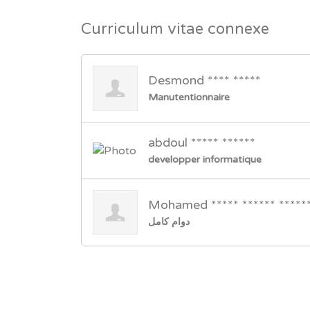
Curriculum vitae connexe
Desmond **** *****
Manutentionnaire
abdoul ***** ******
developper informatique
Mohamed ***** ****** ******
دوام كامل