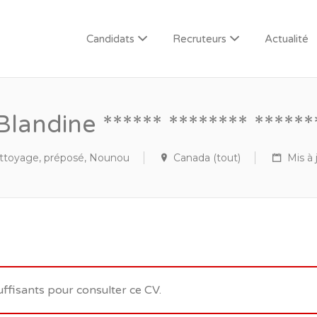
Candidats
Recruteurs
Actualité
Blandine ****** ******** ******
ttoyage, préposé, Nounou
Canada (tout)
Mis à 
uffisants pour consulter ce CV.