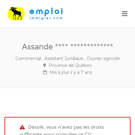
Me
Assande **** *************
Commercial , Assistant Juridique , Ouvrier agricole
Province de Québec
Mis à jour il y a 7 ans
Désolé, vous n’avez pas les droits
suffisants pour consulter ce CV.