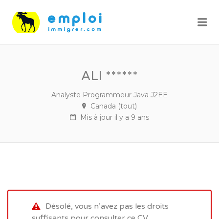
Me
ALI ******
Analyste Programmeur Java J2EE
Canada (tout)
Mis à jour il y a 9 ans
Désolé, vous n’avez pas les droits
suffisants pour consulter ce CV.