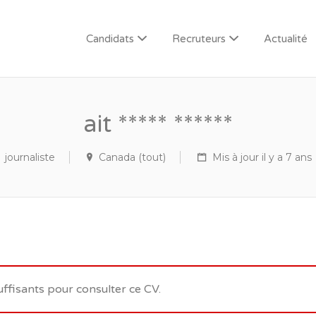
Candidats
Recruteurs
Actualité
ait ***** ******
journaliste
Canada (tout)
Mis à jour il y a 7 ans
uffisants pour consulter ce CV.