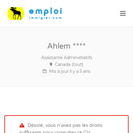
Me
Ahlem ****
Assistante Administratifs
Canada (tout)
Mis à jour il y a 5 ans
Désolé, vous n’avez pas les droits
suffisants pour consulter ce CV.