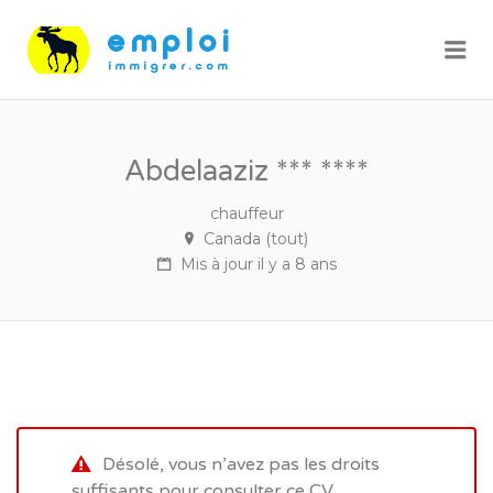
Me
Abdelaaziz *** ****
chauffeur
Canada (tout)
Mis à jour il y a 8 ans
Désolé, vous n’avez pas les droits
suffisants pour consulter ce CV.