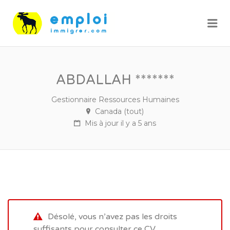
Me
ABDALLAH *******
Gestionnaire Ressources Humaines
Canada (tout)
Mis à jour il y a 5 ans
Désolé, vous n’avez pas les droits
suffisants pour consulter ce CV.