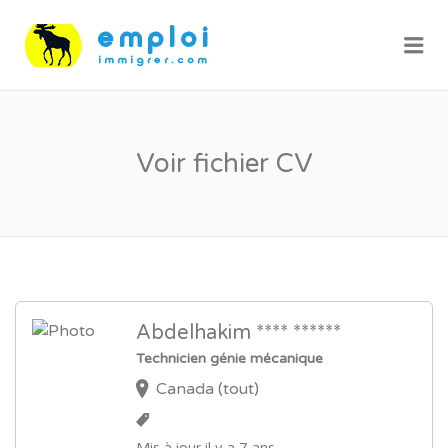
Me
Voir fichier CV
Abdelhakim **** ******
Technicien génie mécanique
Canada (tout)
Mis à jour il y a 7 ans