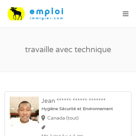
Me
travaille avec technique
Jean ****** ****** *******
Hygiène Sécurité et Environnement
Canada (tout)
Mis à jour il y a 4 ans