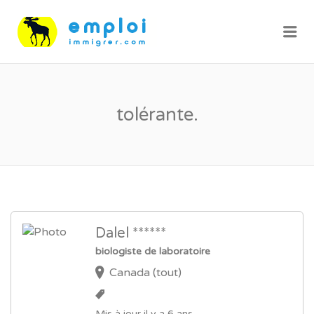
Me
tolérante.
Dalel ******
biologiste de laboratoire
Canada (tout)
Mis à jour il y a 6 ans