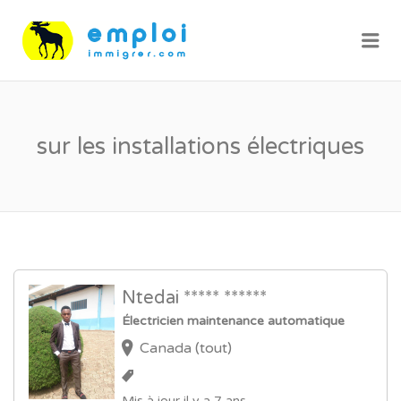
Me
sur les installations électriques
Ntedai ***** ******
Électricien maintenance automatique
Canada (tout)
Mis à jour il y a 7 ans