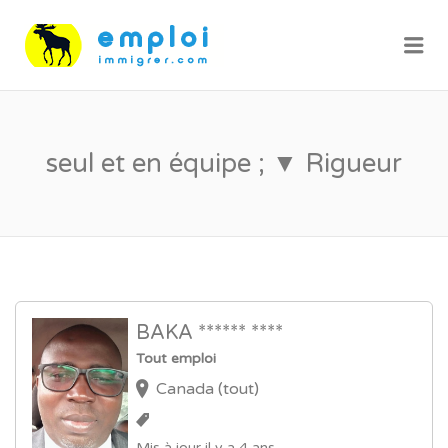
Me
seul et en équipe ; ▼ Rigueur
BAKA ****** ****
Tout emploi
Canada (tout)
Mis à jour il y a 4 ans