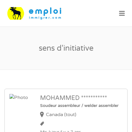
Me
sens d'initiative
MOHAMMED ***********
Soudeur assembleur / welder assembler
Canada (tout)
Mis à jour il y a 7 ans