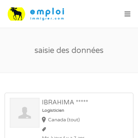
Me
saisie des données
IBRAHIMA *****
Logisticien
Canada (tout)
Mis à jour il y a 7 ans