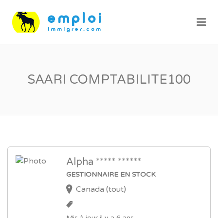
Me
SAARI COMPTABILITE100
Alpha ***** ******
GESTIONNAIRE EN STOCK
Canada (tout)
Mis à jour il y a 6 ans